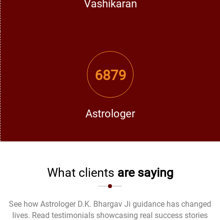
Vashikaran
6879
Astrologer
What clients
are saying
See how Astrologer D.K. Bhargav Ji guidance has changed
lives. Read testimonials showcasing real success stories