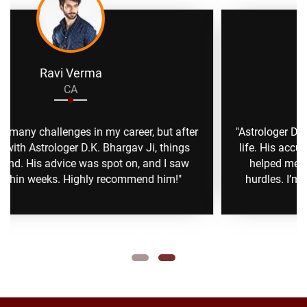
Anita Sharma
Business Man
 after
"Astrologer D.K. Bhargav Ji guidance transformed
hings
life. His accurate predictions and practical remed
 saw
helped me overcome personal and professiona
m!"
hurdles. I’m grateful for his wisdom and support