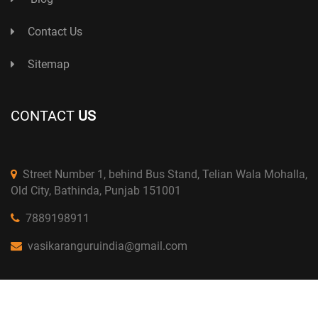
Contact Us
Sitemap
CONTACT
US
Street Number 1, behind Bus Stand, Telian Wala Mohalla,
Old City, Bathinda, Punjab 151001
7889198911
vasikaranguruindia@gmail.com
Copyright © 2024 Astro D.K Bhargav. All Right Reserved.