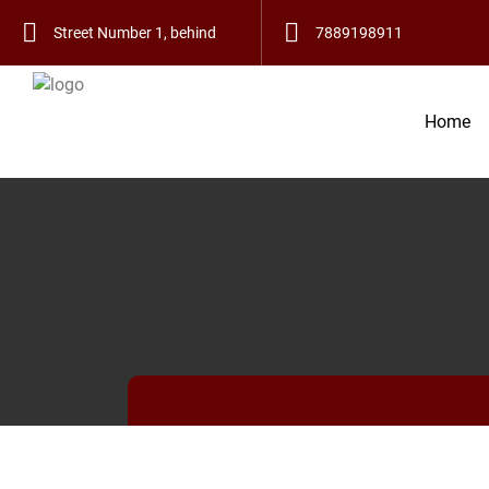
हमारे यहाँ हस
Street Number 1, behind
7889198911
Bus Stand, Telian Wala
Home
Mohalla, Old City,
Bathinda, Punjab
151001