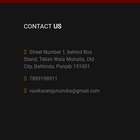
CONTACT
US
Street Number 1, behind Bus
Stand, Telian Wala Mohalla, Old
City, Bathinda, Punjab 151001
7889198911
vasikaranguruindia@gmail.com