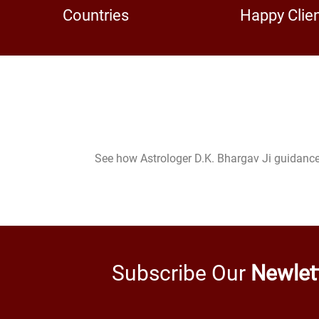
Countries
Happy Clie
See how Astrologer D.K. Bhargav Ji guidance
Subscribe Our
Newlet