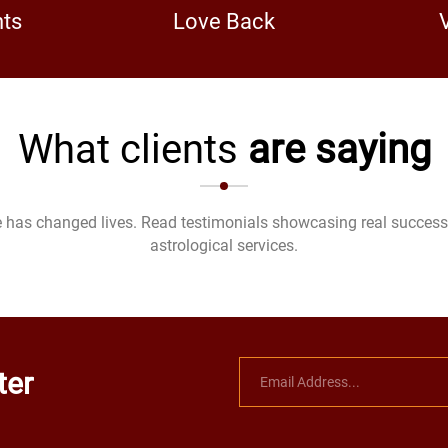
nts
Love Back
What clients
are saying
 has changed lives. Read testimonials showcasing real success 
astrological services.
ter