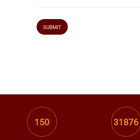
SUBMIT
150
31876