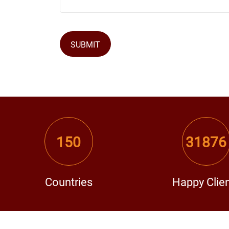
SUBMIT
150
31876
Countries
Happy Clie