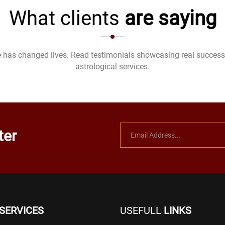
What clients
are saying
 has changed lives. Read testimonials showcasing real success 
astrological services.
ter
SERVICES
USEFULL
LINKS