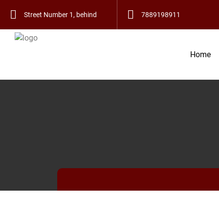
हमारे यहाँ हस्
Street Number 1, behind
7889198911
Bus Stand, Telian Wala
Home
Mohalla, Old City,
Bathinda, Punjab
151001