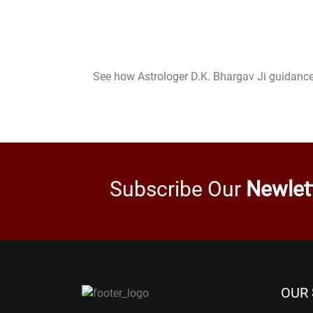
See how Astrologer D.K. Bhargav Ji guidance
Subscribe Our
Newlet
OUR